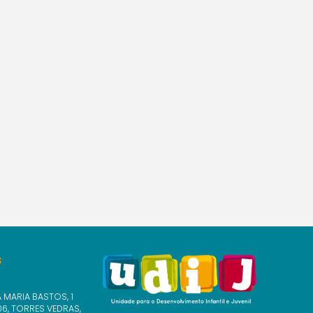
S
 MARIA BASTOS, 1
6, TORRES VEDRAS,