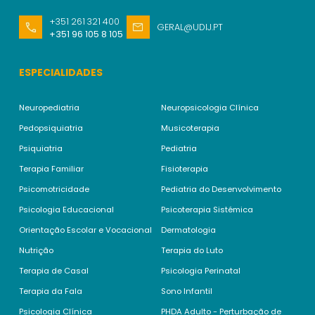
+351 261 321 400
GERAL@UDIJ.PT
+351 96 105 8 105
ESPECIALIDADES
Neuropediatria
Neuropsicologia Clínica
Pedopsiquiatria
Musicoterapia
Psiquiatria
Pediatria
Terapia Familiar
Fisioterapia
Psicomotricidade
Pediatria do Desenvolvimento
Psicologia Educacional
Psicoterapia Sistémica
Orientação Escolar e Vocacional
Dermatologia
Nutrição
Terapia do Luto
Terapia de Casal
Psicologia Perinatal
Terapia da Fala
Sono Infantil
Psicologia Clínica
PHDA Adulto - Perturbação de