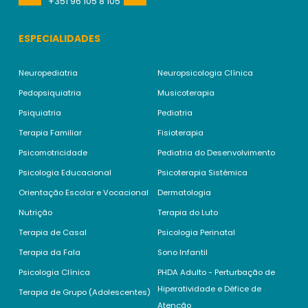
+351 96 105 8 105
ESPECIALIDADES
Neuropediatria
Neuropsicologia Clínica
Pedopsiquiatria
Musicoterapia
Psiquiatria
Pediatria
Terapia Familiar
Fisioterapia
Psicomotricidade
Pediatria do Desenvolvimento
Psicologia Educacional
Psicoterapia Sistémica
Orientação Escolar e Vocacional
Dermatologia
Nutrição
Terapia do Luto
Terapia de Casal
Psicologia Perinatal
Terapia da Fala
Sono Infantil
Psicologia Clínica
PHDA Adulto - Perturbação de
Hiperatividade e Défice de
Terapia de Grupo (Adolescentes)
Atenção